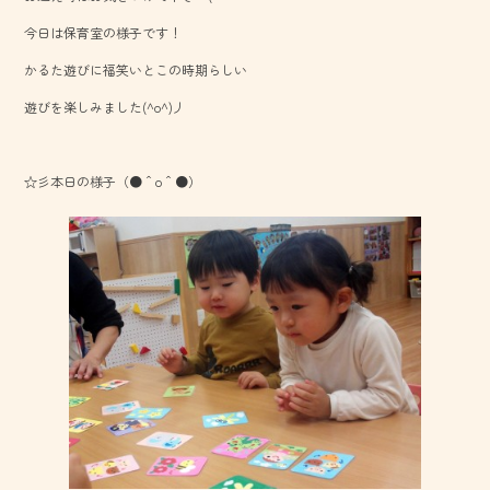
o
今日は保育室の様子です！
ok
かるた遊びに福笑いとこの時期らしい
遊びを楽しみました(^o^)丿
☆彡本日の様子（●＾o＾●）