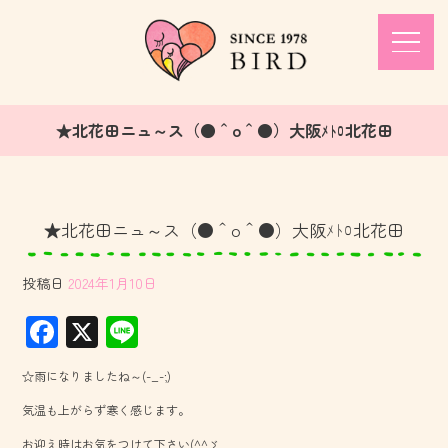
★北花田ニュ～ス（●＾o＾●）大阪ﾒﾄﾛ北花田
★北花田ニュ～ス（●＾o＾●）大阪ﾒﾄﾛ北花田
投稿日
2024年1月10日
F
X
Li
ac
ne
☆雨になりましたね～(-_-;)
e
気温も上がらず寒く感じます。
b
お迎え時はお気をつけて下さい(^^ゞ