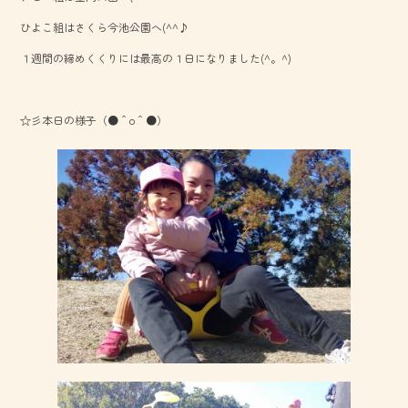
o
ひよこ組はさくら今池公園へ(^^♪
ok
１週間の締めくくりには最高の１日になりました(^。^)
☆彡本日の様子（●＾o＾●）