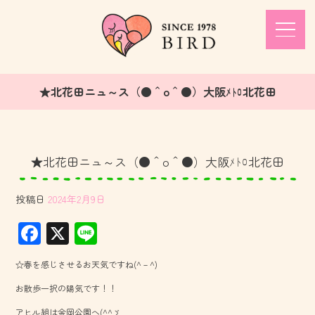
★北花田ニュ～ス（●＾o＾●）大阪ﾒﾄﾛ北花田
★北花田ニュ～ス（●＾o＾●）大阪ﾒﾄﾛ北花田
投稿日
2024年2月9日
F
X
Li
ac
ne
☆春を感じさせるお天気ですね(^－^)
e
お散歩一択の陽気です！！
b
アヒル組は金岡公園へ(^^ゞ