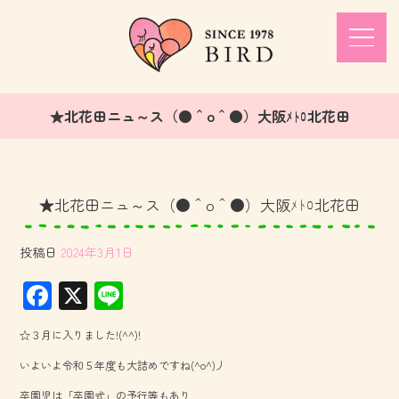
★北花田ニュ～ス（●＾o＾●）大阪ﾒﾄﾛ北花田
★北花田ニュ～ス（●＾o＾●）大阪ﾒﾄﾛ北花田
投稿日
2024年3月1日
F
X
Li
ac
ne
☆３月に入りました!(^^)!
e
いよいよ令和５年度も大詰めですね(^o^)丿
b
卒園児は「卒園式」の予行等もあり