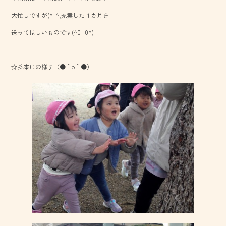
o
大忙しですが(^-^;充実した１カ月を
ok
送ってほしいものです(^0_0^)
☆彡本日の様子（●＾o＾●）