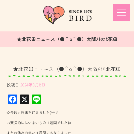
★北花田ニュ～ス（●＾o＾●）大阪ﾒﾄﾛ北花田
★北花田ニュ～ス（●＾o＾●）大阪ﾒﾄﾛ北花田
投稿日
2024年3月8日
F
X
Li
ac
ne
☆今週も週末を迎えました(^^ゞ
e
お天気的にはいまいちの１週間でしたね！
b
またお休みの多い１週間にもなりました