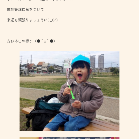
o
体調管理に気をつけて
ok
来週も頑張りましょう(^0_0^)
☆彡本日の様子（●＾o＾●）