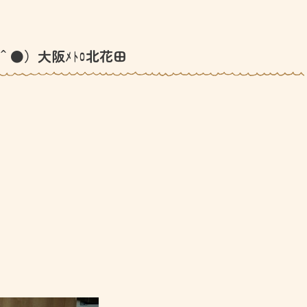
＾●）大阪ﾒﾄﾛ北花田