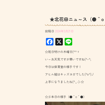
★北花田ニュ～ス（●＾o
投稿日
2024年3月21日
F
X
Li
ac
ne
☆祝日明けの木曜日(^^ゞ
e
い～お天気ですが寒いですね(^-^;
b
今日は保育室の様子です！
o
アヒル組はキッズヨガでした(^o^)丿
ok
上手になりましたね(^_-)-☆
☆彡本日の様子（●＾o＾●）