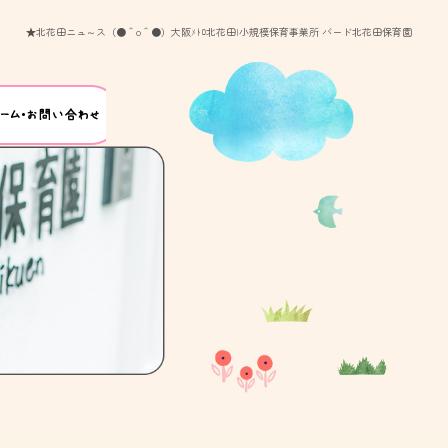
★北花田ニュ～ス（●＾o＾●）大阪ﾒﾄﾛ北花田|小規模保育事業所 バード北花田保育園