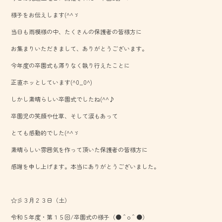
o
様子をお伝えします(^^ゞ
ok
当日も雨模様の中、たくさんの保護者の皆様方に
お集まりいただきまして、ありがとうございます。
今年度の卒園式も滞りなく執り行えたことに
正直ホッとしています(^0_0^)
しかし素晴らしい卒園式でしたね(^^♪
卒園児の笑顔や仕草、そして涙もあって
とても感動的でした(^^ゞ
素晴らしい雰囲気を作って頂いた保護者の皆様方に
感謝を申し上げます。本当にありがとうございました。
☆彡３月２３日（土）
令和５年度・第１５回/卒園式の様子（●＾o＾●）