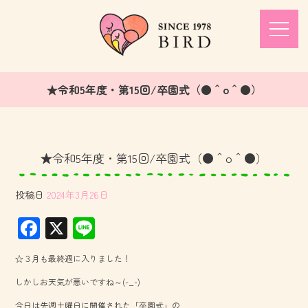
★令和5年度・第15回/卒園式（●＾o＾●）
★令和5年度・第15回/卒園式（●＾o＾●）
投稿日
2024年3月26日
F
X
Li
ac
ne
☆３月も最終週に入りました！
e
しかしお天気が悪いですね～(-_-)
b
今日は先週土曜日に開催された「卒園式」の