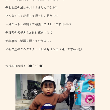
o
子ども達の成長を見てきました(^0_0^)
ok
みんなすごく成長して頼もしい限りです！
４月からもこの調子で頑張ってほしいですね(^^ゞ
保護者の皆様方もお体に気をつけて
新年度のご活躍を願っております。
※新年度のブログスタートは４月１５日（月）です(^o^)丿
☆彡本日の様子（●＾o＾●）