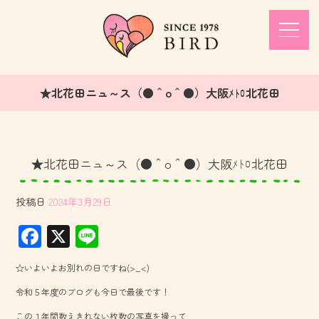
★北花田ニュ～ス（●＾o＾●）大阪ﾒﾄﾛ北花田
★北花田ニュ～ス（●＾o＾●）大阪ﾒﾄﾛ北花田
投稿日
2024年3月29日
F
X
Li
ac
ne
☆いよいよお別れの日ですね(>_<)
e
令和５年度のブログも今日で最後です！
b
この１年間数えきれない枚数の写真を撮って