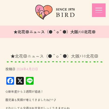
★北花田ニュ～ス（●＾o＾●）大阪ﾒﾄﾛ北花田
★北花田ニュ～ス（●＾o＾●）大阪ﾒﾄﾛ北花田
投稿日
2024年4月23日
F
X
Li
ac
ne
☆新年度から３週間が経過！
e
園児達も笑顔が増えてきましたね(^^♪
b
それにしても今週はお天気がしっくりきませんね