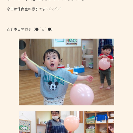
o
今日は保育室の様子です＼(^o^)／
ok
☆彡本日の様子（●＾o＾●）