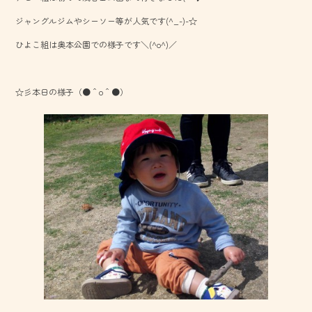
o
ジャングルジムやシーソー等が人気です(^_-)-☆
ok
ひよこ組は奥本公園での様子です＼(^o^)／
☆彡本日の様子（●＾o＾●）