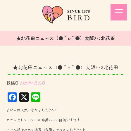
★北花田ニュ～ス（●＾o＾●）大阪ﾒﾄﾛ北花田
★北花田ニュ～ス（●＾o＾●）大阪ﾒﾄﾛ北花田
投稿日
2024年4月25日
F
X
Li
ac
ne
☆い～お天気になりました(^^ゞ
e
カラッとしていてこの時期らしい陽気ですね！
b
アヒル組は初めて浅香山公園まで行きました(^^♪