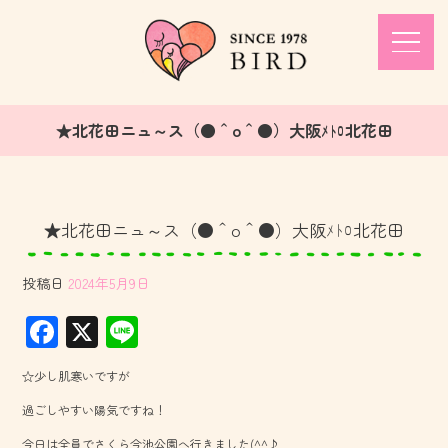
★北花田ニュ～ス（●＾o＾●）大阪ﾒﾄﾛ北花田
★北花田ニュ～ス（●＾o＾●）大阪ﾒﾄﾛ北花田
投稿日
2024年5月9日
F
X
Li
ac
ne
☆少し肌寒いですが
e
過ごしやすい陽気ですね！
b
今日は全員でさくら今池公園へ行きました(^^♪