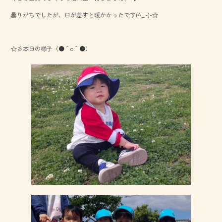
o
曇りがちでしたが、日が差すと暖かかったです(^_-)-☆
ok
☆彡本日の様子（●＾o＾●）