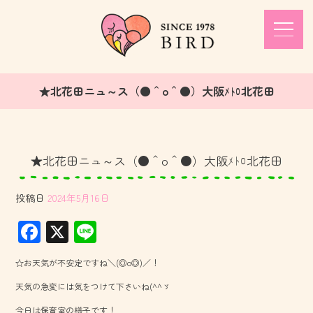
★北花田ニュ～ス（●＾o＾●）大阪ﾒﾄﾛ北花田
★北花田ニュ～ス（●＾o＾●）大阪ﾒﾄﾛ北花田
投稿日
2024年5月16日
F
X
Li
ac
ne
☆お天気が不安定ですね＼(◎o◎)／！
e
天気の急変には気をつけて下さいね(^^ゞ
b
今日は保育室の様子です！