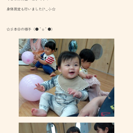
o
身体測定も行いました(^_-)-☆
ok
☆彡本日の様子（●＾o＾●）