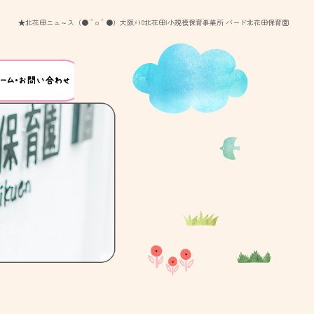
★北花田ニュ～ス（●＾o＾●）大阪ﾒﾄﾛ北花田|小規模保育事業所 バード北花田保育園