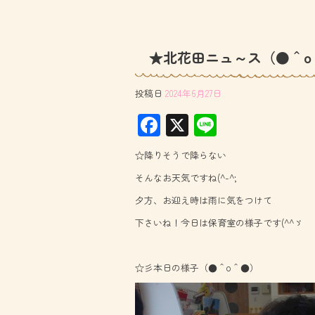
★北花田ニュ～ス（●＾o
投稿日
2024年6月27日
F
X
Li
ac
ne
☆降りそうで降らない
e
そんなお天気ですね(^-^;
b
夕方、お迎え時は雨に気をつけて
o
下さいね！今日は保育室の様子です(^^ゞ
ok
☆彡本日の様子（●＾o＾●）