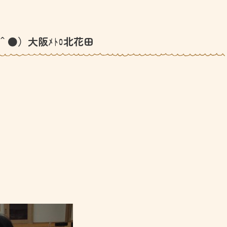
＾●）大阪ﾒﾄﾛ北花田