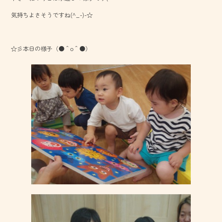
o
気持ちよさそうですね(^_-)-☆
ok
☆彡本日の様子（●＾o＾●）