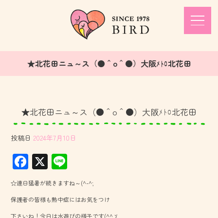
★北花田ニュ～ス（●＾o＾●）大阪ﾒﾄﾛ北花田
★北花田ニュ～ス（●＾o＾●）大阪ﾒﾄﾛ北花田
投稿日
2024年7月10日
F
X
Li
ac
ne
☆連日猛暑が続きますね～(^-^;
e
保護者の皆様も熱中症にはお気をつけ
b
下さいね！今日は水遊びの様子です(^^ゞ