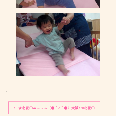
。
←
★北花田ニュ～ス（●＾o＾●）大阪ﾒﾄﾛ北花田