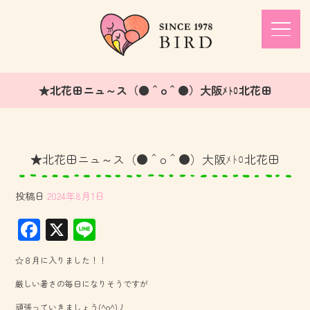
★北花田ニュ～ス（●＾o＾●）大阪ﾒﾄﾛ北花田
★北花田ニュ～ス（●＾o＾●）大阪ﾒﾄﾛ北花田
投稿日
2024年8月1日
F
X
Li
ac
ne
☆８月に入りました！！
e
厳しい暑さの毎日になりそうですが
b
頑張っていきましょう(^o^)丿