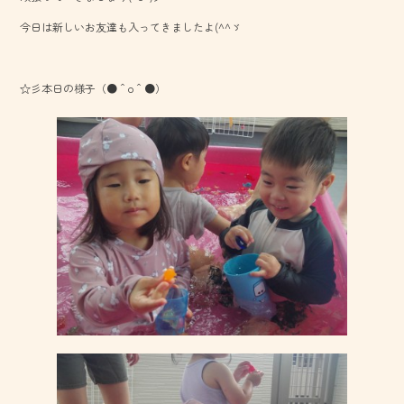
o
今日は新しいお友達も入ってきましたよ(^^ゞ
ok
☆彡本日の様子（●＾o＾●）