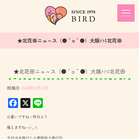
★北花田ニュ～ス（●＾o＾●）大阪ﾒﾄﾛ北花田
★北花田ニュ～ス（●＾o＾●）大阪ﾒﾄﾛ北花田
投稿日
2024年8月22日
F
X
Li
ac
ne
☆暑いですね～昨日より
e
堪えますね～(-_-)
b
今日は水遊びと小麦粉粘土遊びの