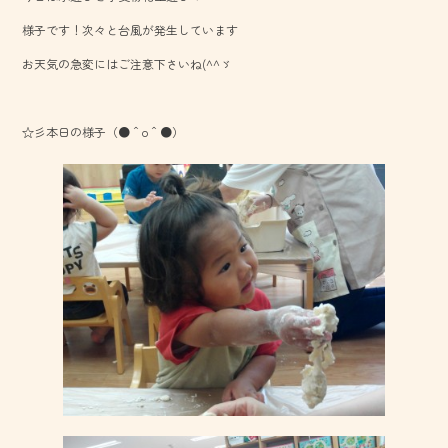
o
様子です！次々と台風が発生しています
ok
お天気の急変にはご注意下さいね(^^ゞ
☆彡本日の様子（●＾o＾●）