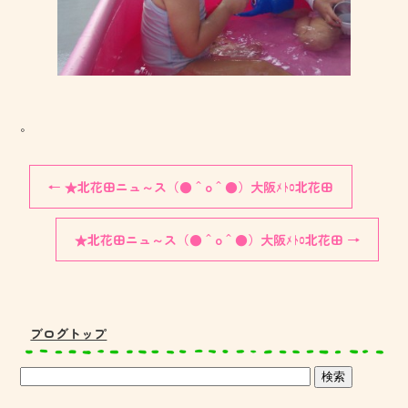
。
←
★北花田ニュ～ス（●＾o＾●）大阪ﾒﾄﾛ北花田
★北花田ニュ～ス（●＾o＾●）大阪ﾒﾄﾛ北花田
→
ブログトップ