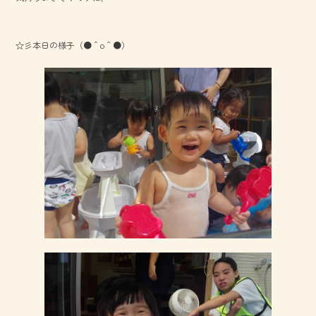
o
ok
☆彡本日の様子（●＾o＾●）