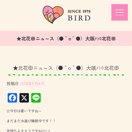
★北花田ニュ～ス（●＾o＾●）大阪ﾒﾄﾛ北花田
★北花田ニュ～ス（●＾o＾●）大阪ﾒﾄﾛ北花田
投稿日
2024年9月4日
F
X
Li
ac
ne
☆今日は暑いですね～
e
まだまだ水遊び継続中です！！
b
気持ちよさそうですね(^^ゞ