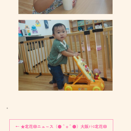
。
←
★北花田ニュ～ス（●＾o＾●）大阪ﾒﾄﾛ北花田