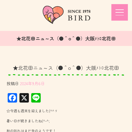
★北花田ニュ～ス（●＾o＾●）大阪ﾒﾄﾛ北花田
★北花田ニュ～ス（●＾o＾●）大阪ﾒﾄﾛ北花田
投稿日
2024年9月6日
F
X
Li
ac
ne
☆今週も週末を迎えました(^^ゞ
e
暑い日が続きましたね(^-^;
b
秋の訪れはまだ先のようです！