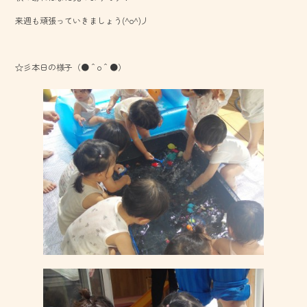
o
来週も頑張っていきましょう(^o^)丿
ok
☆彡本日の様子（●＾o＾●）