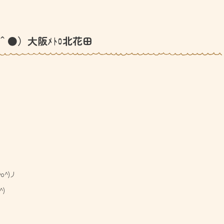
＾●）大阪ﾒﾄﾛ北花田
^)丿
)