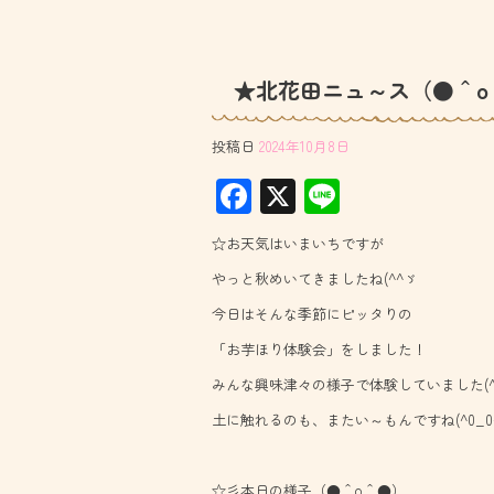
★北花田ニュ～ス（●＾o
投稿日
2024年10月8日
F
X
Li
ac
ne
☆お天気はいまいちですが
e
やっと秋めいてきましたね(^^ゞ
b
今日はそんな季節にピッタりの
o
「お芋ほり体験会」をしました！
ok
みんな興味津々の様子で体験していました(^o
土に触れるのも、またい～もんですね(^0_0^
☆彡本日の様子（●＾o＾●）