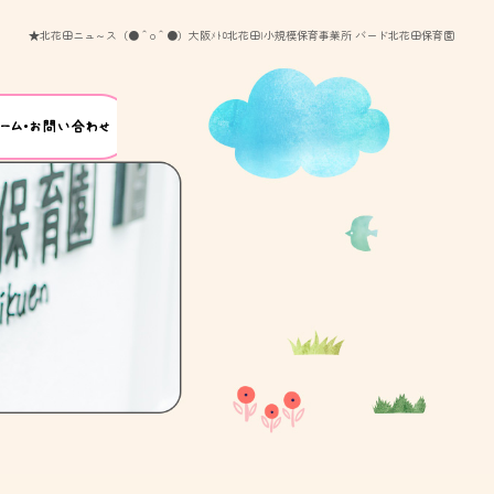
★北花田ニュ～ス（●＾o＾●）大阪ﾒﾄﾛ北花田|小規模保育事業所 バード北花田保育園