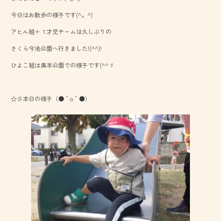
o
今日はお散歩の様子です(^。^)
ok
アヒル組＋１才児チームは久しぶりの
さくら今池公園へ行きました!(^^)!
ひよこ組は奥本公園での様子です(^^ゞ
☆彡本日の様子（●＾o＾●）