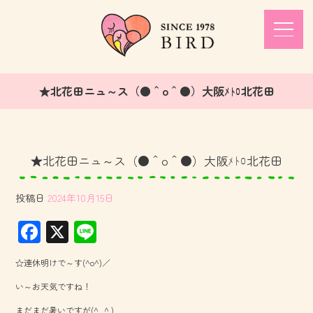
★北花田ニュ～ス（●＾o＾●）大阪ﾒﾄﾛ北花田
★北花田ニュ～ス（●＾o＾●）大阪ﾒﾄﾛ北花田
投稿日
2024年10月15日
F
X
Li
ac
ne
☆連休明けで～す(^o^)／
e
い～お天気ですね！
b
まだまだ暑いですが(^_^.)