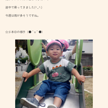
o
途中で帰ってきました(^_^.)
ok
今週は雨が多そうですね。
☆彡本日の様子（●＾o＾●）