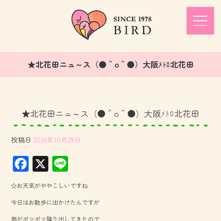
★北花田ニュ～ス（●＾o＾●）大阪ﾒﾄﾛ北花田
★北花田ニュ～ス（●＾o＾●）大阪ﾒﾄﾛ北花田
投稿日
2024年10月29日
F
X
Li
ac
ne
☆お天気がややこしいですね
e
今日はお散歩に出かけたんですが
b
雨がポツポツ降り出してきたので