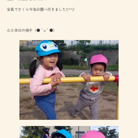
o
全員でさくら今池公園へ行きました!(^^)!
ok
☆彡本日の様子（●＾o＾●）