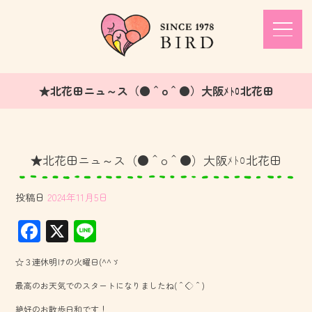
★北花田ニュ～ス（●＾o＾●）大阪ﾒﾄﾛ北花田
★北花田ニュ～ス（●＾o＾●）大阪ﾒﾄﾛ北花田
投稿日
2024年11月5日
F
X
Li
ac
ne
☆３連休明けの火曜日(^^ゞ
e
最高のお天気でのスタートになりましたね(＾◇＾)
b
絶好のお散歩日和です！