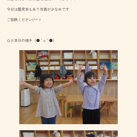
o
今日は園見学もあり写真が少なめです
ok
ご容赦ください(^^ゞ
☆彡本日の様子（●＾o＾●）