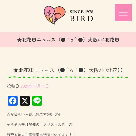
★北花田ニュ～ス（●＾o＾●）大阪ﾒﾄﾛ北花田
★北花田ニュ～ス（●＾o＾●）大阪ﾒﾄﾛ北花田
投稿日
2024年11月14日
F
X
Li
ac
ne
☆今日もい～お天気です(^0_0^)
e
そろそろ来月開催の「クリスマス会」の
b
練習も始まり保育園も活気づいてます！！