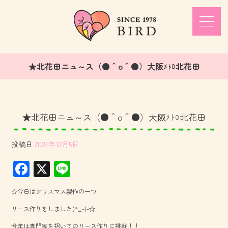
★北花田ニュ～ス（●＾o＾●）大阪ﾒﾄﾛ北花田
★北花田ニュ～ス（●＾o＾●）大阪ﾒﾄﾛ北花田
投稿日
2024年12月5日
F
X
Li
ac
ne
☆今日はクリスマス製作の一つ
e
リース作りをしました(^_-)-☆
b
今年は専門家を招いてのリース作りに挑戦！！