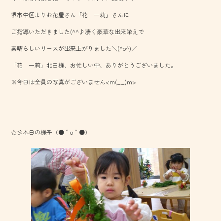
o
堺市中区よりお花屋さん「花 一莉」さんに
ok
ご指導いただきました(^^♪凄く豪華な出来栄えで
素晴らしいリースが出来上がりました＼(^o^)／
「花 一莉」北田様、お忙しい中、ありがとうございました。
※今日は全員の写真がございません<m(__)m>
☆彡本日の様子（●＾o＾●）