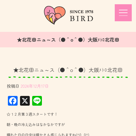
★北花田ニュ～ス（●＾o＾●）大阪ﾒﾄﾛ北花田
★北花田ニュ～ス（●＾o＾●）大阪ﾒﾄﾛ北花田
投稿日
2024年12月17日
F
X
Li
ac
ne
☆１２月第３週スタートです！
e
朝・晩の冷え込みはなかなかですが
b
晴れた日の日中は暖かさも感じられますね(^0_0^)