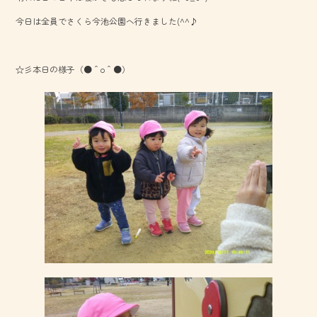
o
今日は全員でさくら今池公園へ行きました(^^♪
ok
☆彡本日の様子（●＾o＾●）