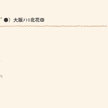
＾●）大阪ﾒﾄﾛ北花田
を
)