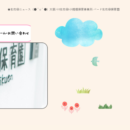
★北花田ニュ～ス（●＾o＾●）大阪ﾒﾄﾛ北花田|小規模保育事業所 バード北花田保育園