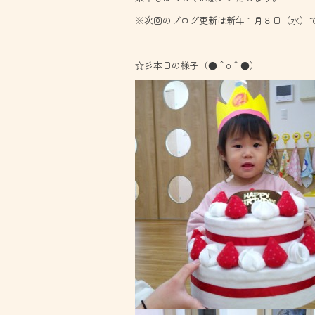
※次回のブログ更新は新年１月８日（水）
☆彡本日の様子（●＾o＾●）