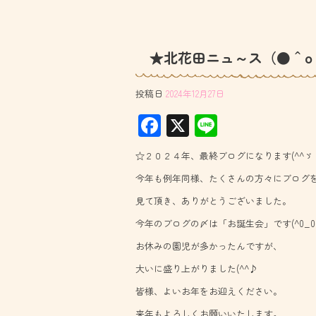
★北花田ニュ～ス（●＾o
投稿日
2024年12月27日
F
X
Li
ac
ne
☆２０２４年、最終ブログになります(^^ゞ
e
今年も例年同様、たくさんの方々にブログ
b
見て頂き、ありがとうございました。
o
今年のブログの〆は「お誕生会」です(^0_0^
ok
お休みの園児が多かったんですが、
大いに盛り上がりました(^^♪
皆様、よいお年をお迎えください。
来年もよろしくお願いいたします。