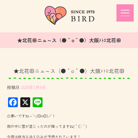
★北花田ニュ～ス（●＾o＾●）大阪ﾒﾄﾛ北花田
★北花田ニュ～ス（●＾o＾●）大阪ﾒﾄﾛ北花田
投稿日
2025年1月9日
F
X
Li
ac
ne
☆寒いですね～＼(◎o◎)／！
e
雨の中に雪が混じったのが降ってますね(＾◇＾)
b
今週は相当な冷え込みが予想されています！