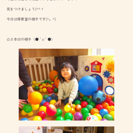
o
気をつけましょう(^^ゞ
ok
今日は保育室の様子です(^。^)
☆彡本日の様子（●＾o＾●）