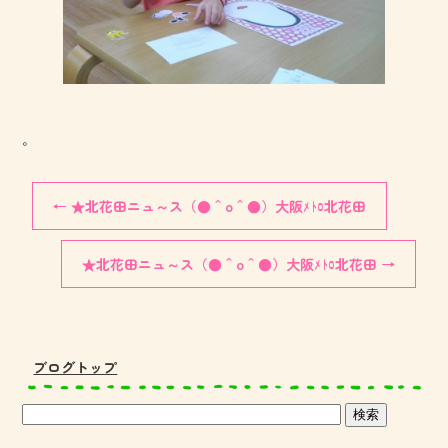
。
←
★北花田ニュ～ス（●＾o＾●）大阪ﾒﾄﾛ北花田
★北花田ニュ～ス（●＾o＾●）大阪ﾒﾄﾛ北花田
→
ブログトップ