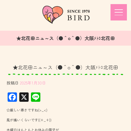
★北花田ニュ～ス（●＾o＾●）大阪ﾒﾄﾛ北花田
★北花田ニュ～ス（●＾o＾●）大阪ﾒﾄﾛ北花田
投稿日
2025年1月30日
F
X
Li
ac
ne
☆厳しい寒さですね(>_<)
e
風が痛いくらいです((+_+))
b
木曜日はもともとお休みの園児が