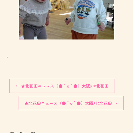
。
←
★北花田ニュ～ス（●＾o＾●）大阪ﾒﾄﾛ北花田
★北花田ニュ～ス（●＾o＾●）大阪ﾒﾄﾛ北花田
→