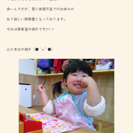
o
多いんですが、更に体調不良でのお休みが
ok
あり寂しい保育園となっております。
今日は保育室の様子です(^^ゞ
☆彡本日の様子（●＾o＾●）