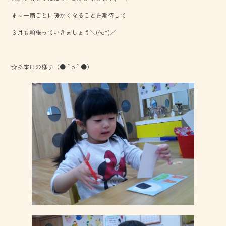
o
ま～一雨ごとに暖かくなることを期待して
ok
３月も頑張っていきましょう＼(^o^)／
☆彡本日の様子（●＾o＾●）