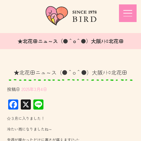
★北花田ニュ～ス（●＾o＾●）大阪ﾒﾄﾛ北花田
★北花田ニュ～ス（●＾o＾●）大阪ﾒﾄﾛ北花田
投稿日
2025年3月4日
F
X
Li
ac
ne
☆３月に入りました！
e
冷たい雨になりましたね～
b
先週が暖かっただけに寒さが堪えます(^-^;