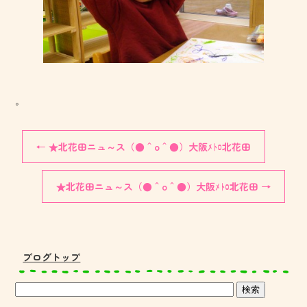
。
←
★北花田ニュ～ス（●＾o＾●）大阪ﾒﾄﾛ北花田
★北花田ニュ～ス（●＾o＾●）大阪ﾒﾄﾛ北花田
→
ブログトップ