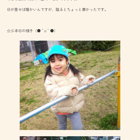
o
日が差せば暖かいんですが、陰るとちょっと寒かったです。
ok
☆彡本日の様子（●＾o＾●）