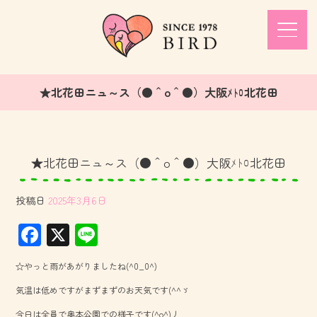
★北花田ニュ～ス（●＾o＾●）大阪ﾒﾄﾛ北花田
★北花田ニュ～ス（●＾o＾●）大阪ﾒﾄﾛ北花田
投稿日
2025年3月6日
F
X
Li
ac
ne
☆やっと雨があがりましたね(^0_0^)
e
気温は低めですがまずまずのお天気です(^^ゞ
b
今日は全員で奥本公園での様子です(^o^)丿