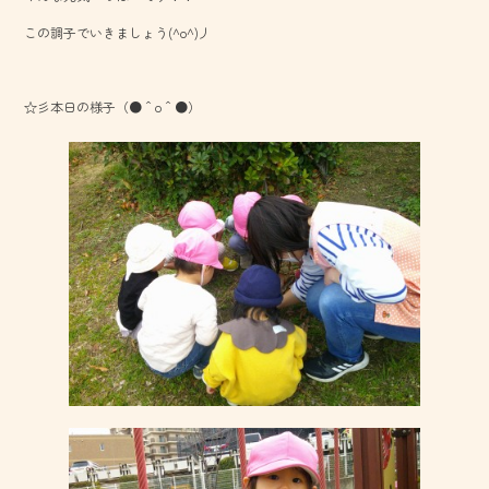
o
この調子でいきましょう(^o^)丿
ok
☆彡本日の様子（●＾o＾●）