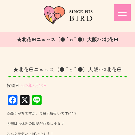
★北花田ニュ～ス（●＾o＾●）大阪ﾒﾄﾛ北花田
★北花田ニュ～ス（●＾o＾●）大阪ﾒﾄﾛ北花田
投稿日
2025年3月13日
F
X
Li
ac
ne
☆曇りがちですが、今日も暖かいです(^^ゞ
e
今週はお休みの園児が非常に少なく
b
みんな元気いっぱいです！！