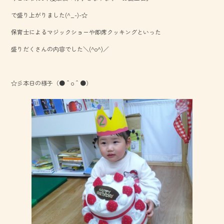
o
で盛り上がりました(^_-)-☆
ok
保育士によるマジックショーや即席クッキングといった
盛りだくさんの内容でした＼(^o^)／
☆彡本日の様子（●＾o＾●）