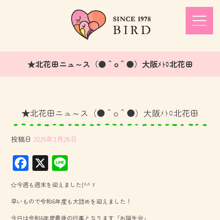
★北花田ニュ～ス（●＾o＾●）大阪ﾒﾄﾛ北花田
★北花田ニュ～ス（●＾o＾●）大阪ﾒﾄﾛ北花田
投稿日
2025年3月28日
F
X
Li
ac
ne
☆今週も週末を迎えました(^^ゞ
e
早いもので令和6年度も大詰めを迎えました！
b
今日は令和6年度最後の行事となります「お誕生会」