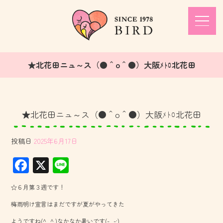
★北花田ニュ～ス（●＾o＾●）大阪ﾒﾄﾛ北花田
★北花田ニュ～ス（●＾o＾●）大阪ﾒﾄﾛ北花田
投稿日
2025年6月17日
F
X
Li
ac
ne
☆６月第３週です！
e
梅雨明け宣言はまだですが夏がやってきた
b
ようですね(^_^.)なかなか暑いです(-_-;)