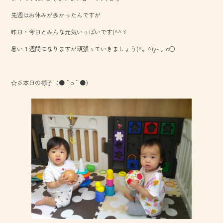
o
先週はお休みが多かったんですが
ok
昨日・今日とみんな元気いっぱいです(^^ゞ
暑い１週間になりますが頑張っていきましょう(^。^)y-.。o○
☆彡本日の様子（●＾o＾●）