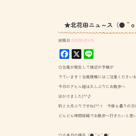
★北花田ニュ～ス（●＾o
投稿日
2025年9月4日
F
X
Li
ac
ne
☆台風が発生して接近の予報が
e
でています！台風情報にはご注意くださいね(^
b
今日のアヒル組は久しぶりにお散歩へ
o
出かけました(^^♪
ok
約２カ月ぶりですね(^^ゞ 今後も曇りの日
どんどん時間短縮でお散歩へ行きたいと思いま
☆彡本日の様子（●＾o＾●）