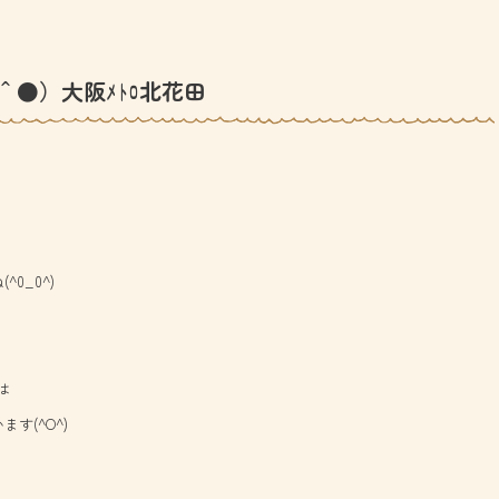
＾●）大阪ﾒﾄﾛ北花田
0_0^)
は
す(^O^)