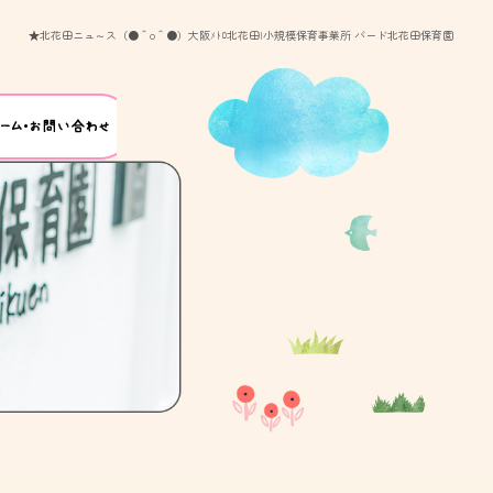
★北花田ニュ～ス（●＾o＾●）大阪ﾒﾄﾛ北花田|小規模保育事業所 バード北花田保育園