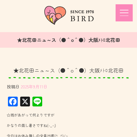
★北花田ニュ～ス（●＾o＾●）大阪ﾒﾄﾛ北花田
★北花田ニュ～ス（●＾o＾●）大阪ﾒﾄﾛ北花田
投稿日
2025年9月11日
F
X
Li
ac
ne
☆雨があがって何よりですが
e
かなりの蒸し暑さですね(-_-;)
b
今日はお休み無しの全員出席(^_^)/~