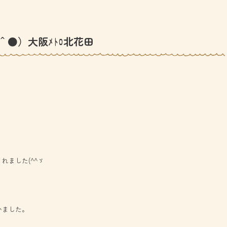
＾●）大阪ﾒﾄﾛ北花田
れました(^^ゞ
いました。