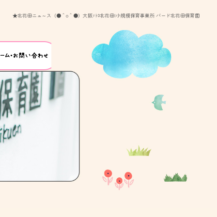
★北花田ニュ～ス（●＾o＾●）大阪ﾒﾄﾛ北花田|小規模保育事業所 バード北花田保育園