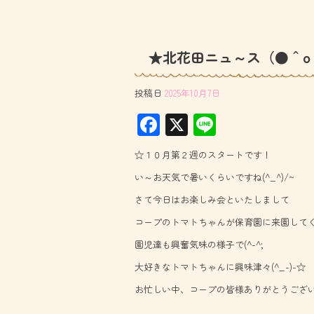
★北花田ニュ～ス（●＾o
投稿日
2025年10月7日
F
X
Li
ac
ne
☆１０月第２週のスタートです！
e
い～お天気で暑いくらいですね(^_^)/~
b
さて今日はお楽しみ会といたしまして
o
コープのトマトちゃんが保育園に来園してく
ok
園児達も興奮気味の様子で(^-^;
大好きなトマトちゃんに興味津々(^_-)-☆
お忙しい中、コープの皆様ありがとうござ