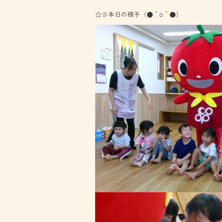
☆彡本日の様子（●＾o＾●）