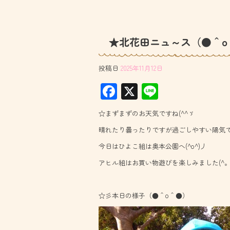
★北花田ニュ～ス（●＾o
投稿日
2025年11月12日
F
X
Li
ac
ne
☆まずまずのお天気ですね(^^ゞ
e
晴れたり曇ったりですが過ごしやすい陽気です(
b
今日はひよこ組は奥本公園へ(^o^)丿
o
アヒル組はお買い物遊びを楽しみました(^。^)
ok
☆彡本日の様子（●＾o＾●）