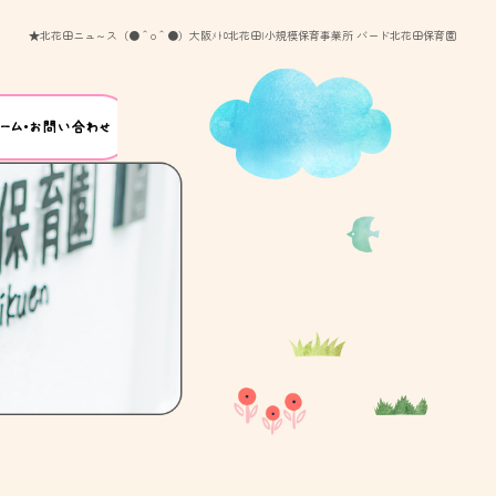
★北花田ニュ～ス（●＾o＾●）大阪ﾒﾄﾛ北花田|小規模保育事業所 バード北花田保育園