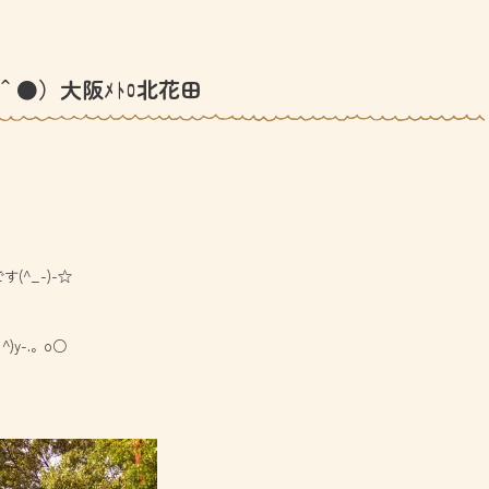
＾●）大阪ﾒﾄﾛ北花田
^_-)-☆
y-.。o○