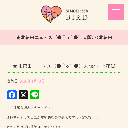
★北花田ニュ～ス（●＾o＾●）大阪ﾒﾄﾛ北花田
★北花田ニュ～ス（●＾o＾●）大阪ﾒﾄﾛ北花田
投稿日
2026年1月13日
F
X
Li
ac
ne
☆１月第３週のスタートです！
e
連休中もそうでしたが本格的な冬の到来ですね＼(◎o◎)／！
b
寒さに負けず体調管理に気をつけて