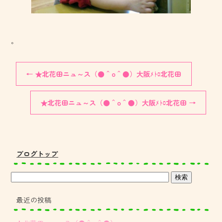
。
←
★北花田ニュ～ス（●＾o＾●）大阪ﾒﾄﾛ北花田
★北花田ニュ～ス（●＾o＾●）大阪ﾒﾄﾛ北花田
→
ブログトップ
最近の投稿