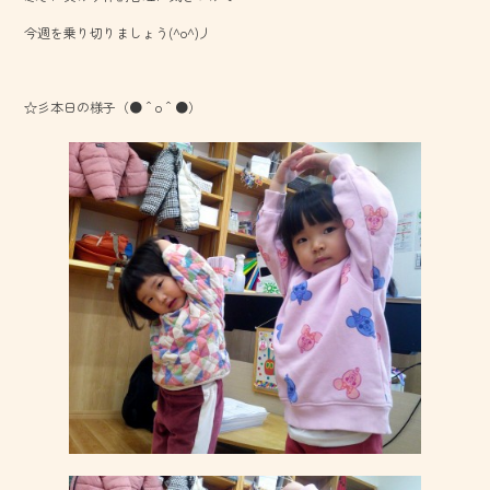
o
今週を乗り切りましょう(^o^)丿
ok
☆彡本日の様子（●＾o＾●）