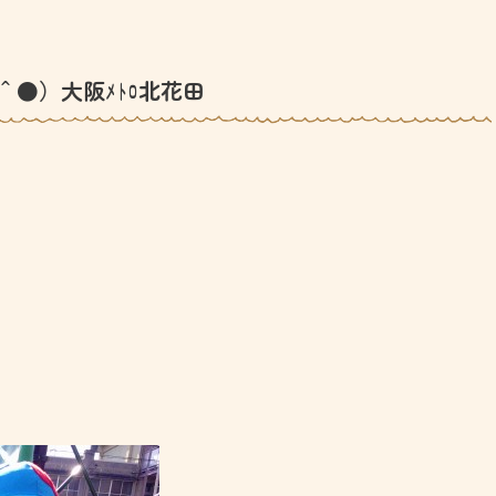
＾●）大阪ﾒﾄﾛ北花田