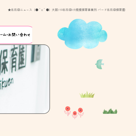
★北花田ニュ～ス（●＾o＾●）大阪ﾒﾄﾛ北花田|小規模保育事業所 バード北花田保育園