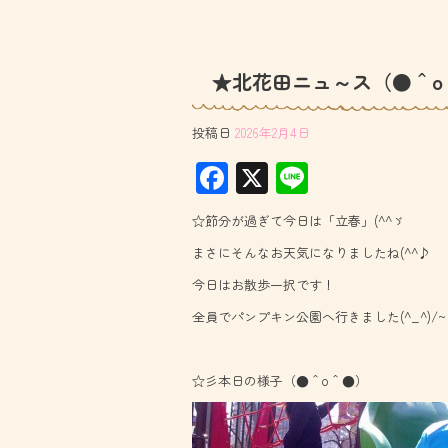
★北花田ニュ～ス（●＾o
投稿日
2026年2月4日
F
X
Li
ac
ne
☆節分が過ぎて今日は「立春」(^^ゞ
e
まさにそんなお天気になりましたね(^^♪
b
今日はお散歩一択です！
o
全員でパンプキン公園へ行きました(^_^)/~
ok
☆彡本日の様子（●＾o＾●）