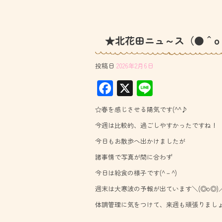
★北花田ニュ～ス（●＾o
投稿日
2026年2月6日
F
X
Li
ac
ne
☆春を感じさせる陽気です(^^♪
e
今週は比較的、過ごしやすかったですね！
b
今日もお散歩へ出かけましたが
o
諸事情で写真が間に合わず
ok
今日は給食の様子です(^－^)
週末は大寒波の予報が出ています＼(◎o◎)
体調管理に気をつけて、来週も頑張りましょう(