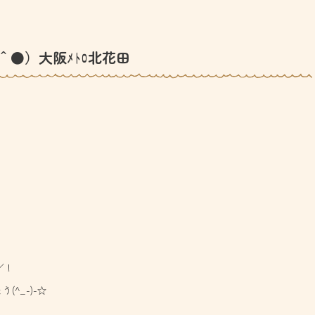
＾●）大阪ﾒﾄﾛ北花田
／！
^_-)-☆