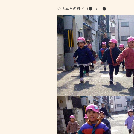
☆彡本日の様子（●＾o＾●）