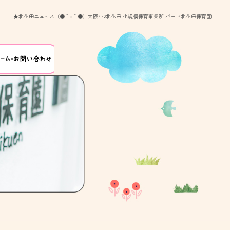
★北花田ニュ～ス（●＾o＾●）大阪ﾒﾄﾛ北花田|小規模保育事業所 バード北花田保育園