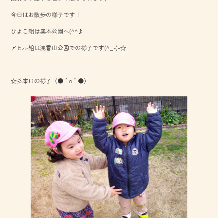
o
今日はお散歩の様子です！
ok
ひよこ組は奥本公園へ(^^♪
アヒル組は浅香山公園での様子です(^_-)-☆
☆彡本日の様子（●＾o＾●）