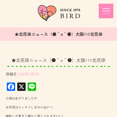
★北花田ニュ～ス（●＾o＾●）大阪ﾒﾄﾛ北花田
★北花田ニュ～ス（●＾o＾●）大阪ﾒﾄﾛ北花田
投稿日
2026年3月4日
F
X
Li
ac
ne
☆雨はあがりましたが
e
お天気はスッキリしませんね(^-^;
b
陽射しが差すと暖かく感じられます(^^ゞ