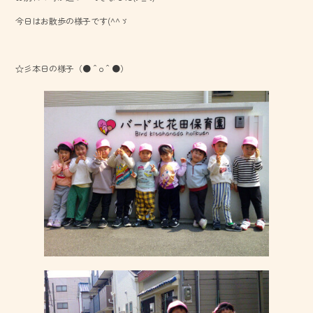
o
今日はお散歩の様子です(^^ゞ
ok
☆彡本日の様子（●＾o＾●）