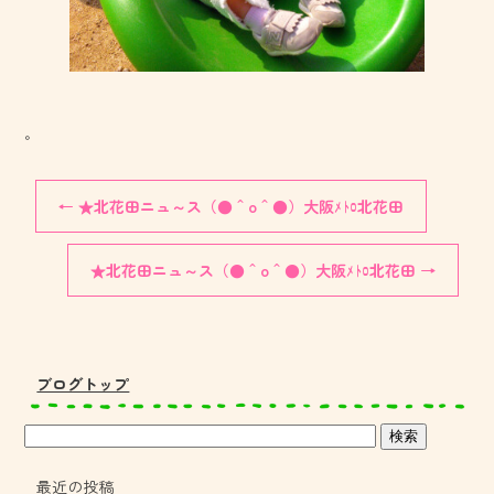
。
←
★北花田ニュ～ス（●＾o＾●）大阪ﾒﾄﾛ北花田
★北花田ニュ～ス（●＾o＾●）大阪ﾒﾄﾛ北花田
→
ブログトップ
最近の投稿