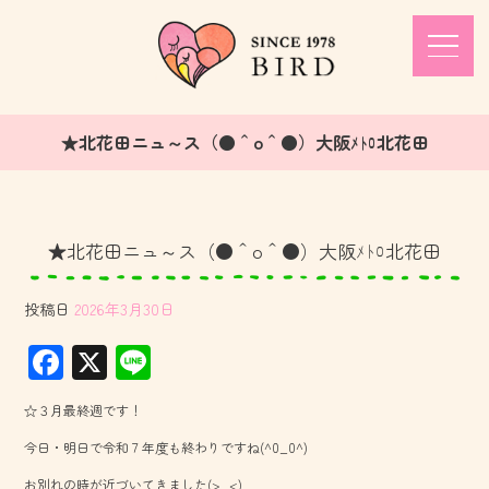
★北花田ニュ～ス（●＾o＾●）大阪ﾒﾄﾛ北花田
★北花田ニュ～ス（●＾o＾●）大阪ﾒﾄﾛ北花田
投稿日
2026年3月30日
F
X
Li
ac
ne
☆３月最終週です！
e
今日・明日で令和７年度も終わりですね(^0_0^)
b
お別れの時が近づいてきました(>_<)