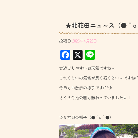
★北花田ニュ～ス（●＾o
投稿日
2026年4月22日
F
X
Li
ac
ne
☆過ごしやすいお天気ですね～
e
これくらいの気候が長く続くとい～ですね(^
b
今日もお散歩の様子です(^^♪
o
さくら今池公園も賑わっていましたよ！
ok
☆彡本日の様子（●＾o＾●）