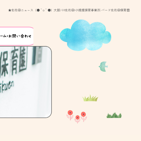
★北花田ニュ～ス（●＾o＾●）大阪ﾒﾄﾛ北花田|小規模保育事業所 バード北花田保育園