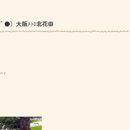
＾●）大阪ﾒﾄﾛ北花田
^ゞ