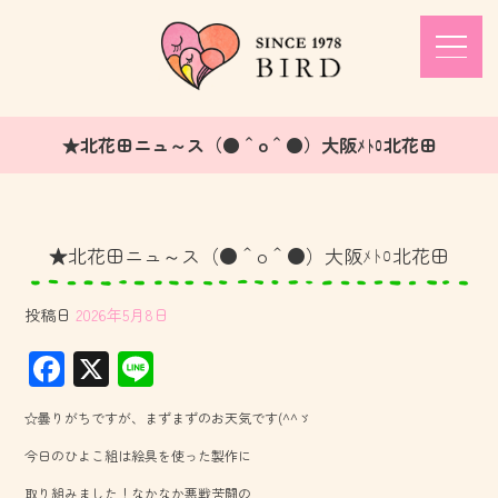
★北花田ニュ～ス（●＾o＾●）大阪ﾒﾄﾛ北花田
★北花田ニュ～ス（●＾o＾●）大阪ﾒﾄﾛ北花田
投稿日
2026年5月8日
F
X
Li
ac
ne
☆曇りがちですが、まずまずのお天気です(^^ゞ
e
今日のひよこ組は絵具を使った製作に
b
取り組みました！なかなか悪戦苦闘の