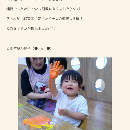
o
連続でしたが(^-^;い～経験になりました(^o^)丿
ok
アヒル組は保育園で育てたイチゴの収穫に挑戦！！
立派なイチゴが取れました(^^♪
☆彡本日の様子（●＾o＾●）