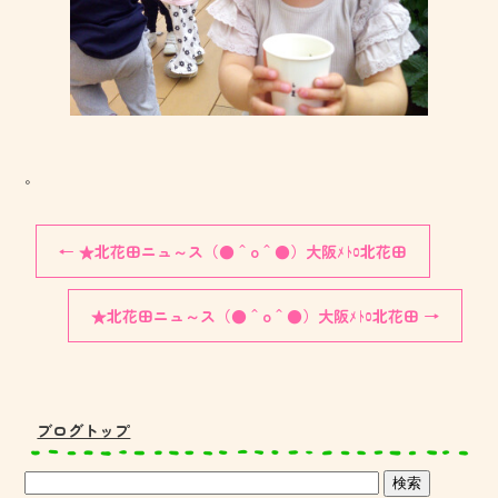
。
←
★北花田ニュ～ス（●＾o＾●）大阪ﾒﾄﾛ北花田
★北花田ニュ～ス（●＾o＾●）大阪ﾒﾄﾛ北花田
→
ブログトップ