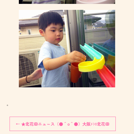
。
←
★北花田ニュ～ス（●＾o＾●）大阪ﾒﾄﾛ北花田