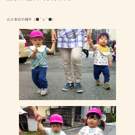
o
ok
☆彡本日の様子（●＾o＾●）