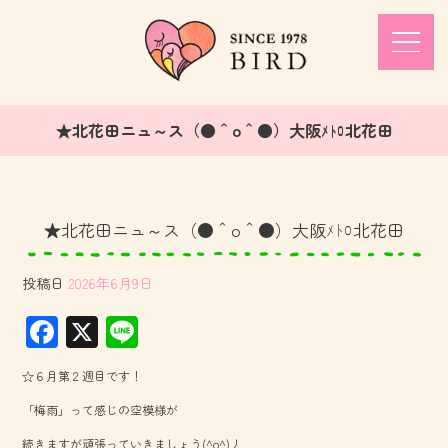
★北花田ニュ～ス（●＾o＾●）大阪ﾒﾄﾛ北花田
★北花田ニュ～ス（●＾o＾●）大阪ﾒﾄﾛ北花田
投稿日
2026年6月9日
F
X
Li
ac
ne
☆６月第２週目です！
e
「梅雨」って感じの空模様が
b
続きますが頑張っていきましょう(^o^)丿