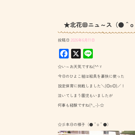
★北花田ニュ～ス（●＾o
投稿日
2026年6月11日
F
X
Li
ac
ne
☆い～お天気ですね(^^ゞ
e
今日のひよこ組は絵具を豪快に使った
b
設定保育に挑戦しました＼(◎o◎)／！
o
泣いてしまう園児もいましたが
ok
何事も経験ですね(^_-)-☆
☆彡本日の様子（●＾o＾●）