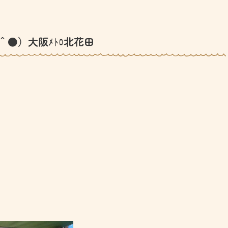
＾●）大阪ﾒﾄﾛ北花田