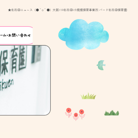
★北花田ニュ～ス（●＾o＾●）大阪ﾒﾄﾛ北花田|小規模保育事業所 バード北花田保育園