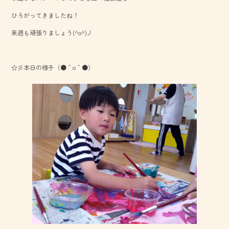
o
ひろがってきましたね！
ok
来週も頑張りましょう(^o^)丿
☆彡本日の様子（●＾o＾●）