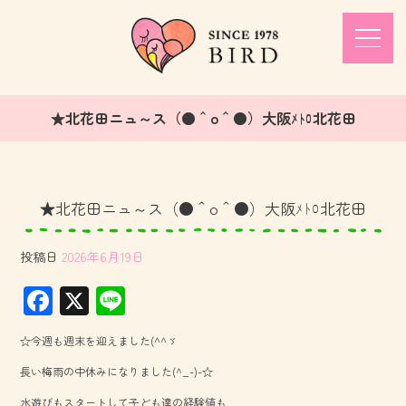
★北花田ニュ～ス（●＾o＾●）大阪ﾒﾄﾛ北花田
★北花田ニュ～ス（●＾o＾●）大阪ﾒﾄﾛ北花田
投稿日
2026年6月19日
F
X
Li
ac
ne
☆今週も週末を迎えました(^^ゞ
e
長い梅雨の中休みになりました(^_-)-☆
b
水遊びもスタートして子ども達の経験値も