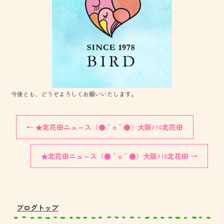
o
ok
今後とも、どうぞよろしくお願いいたします。
←
★北花田ニュ～ス（●＾o＾●）大阪ﾒﾄﾛ北花田
★北花田ニュ～ス（●＾o＾●）大阪ﾒﾄﾛ北花田
→
ブログトップ