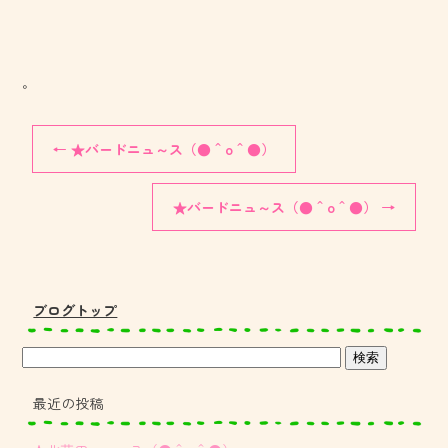
。
←
★バードニュ～ス（●＾o＾●）
★バードニュ～ス（●＾o＾●）
→
ブログトップ
最近の投稿