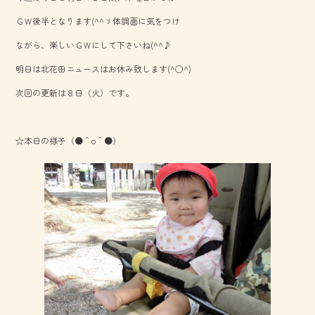
o
ＧＷ後半となります(^^ゞ体調面に気をつけ
ok
ながら、楽しいＧＷにして下さいね(^^♪
明日は北花田ニュースはお休み致します(^○^)
次回の更新は８日（火）です。
☆本日の様子（●＾o＾●）