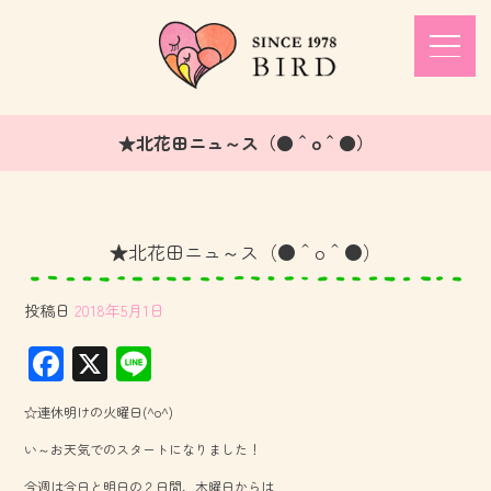
★北花田ニュ～ス（●＾o＾●）
★北花田ニュ～ス（●＾o＾●）
投稿日
2018年5月1日
F
X
Li
ac
ne
☆連休明けの火曜日(^o^)
e
い～お天気でのスタートになりました！
b
今週は今日と明日の２日間、木曜日からは