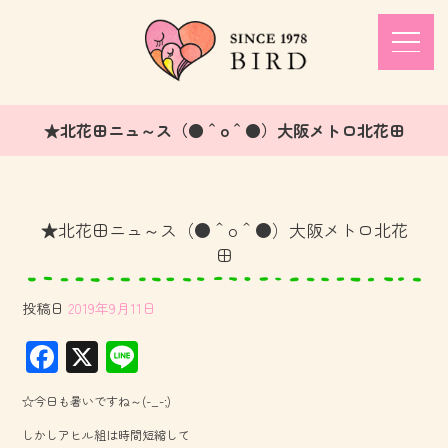
★北花田ニュ～ス（●＾o＾●）大阪メトロ北花田
★北花田ニュ～ス（●＾o＾●）大阪メトロ北花
田
投稿日
2019年9月11日
F
X
Li
ac
ne
☆今日も暑いですね～(-_-;)
e
しかしアヒル組は時間短縮して