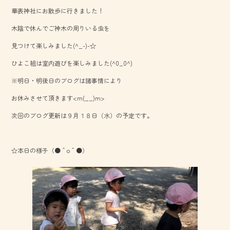
b
華表神社にお散歩に行きました！
o
木陰で休んでご神木の周りいる虫を
ok
見つけて楽しみました(^_-)-☆
ひよこ組は室内遊びを楽しみました(^0_0^)
※明日・明後日のブログは諸事情により
お休みさせて頂きます<m(__)m>
次回のブログ更新は９月１８日（水）の予定です。
☆本日の様子（●＾o＾●）